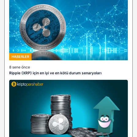
HABERLER
8 sene önce
Ripple (XRP) için en iyi ve en kötü durum senaryoları