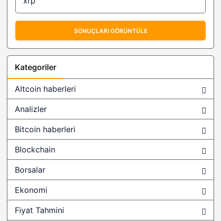
(LIT) Litentry Coin Nedir?
@C3_Nik
SONUÇLARI GÖRÜNTÜLE
@DoveyWan
@ILOVECRYPT0
Kategoriler
@OddStats
Altcoin haberleri
#BinanceMusician
Analizler
#globianceapp
Bitcoin haberleri
#monstergalaxy
Blockchain
$ POWR
$BOXX
Borsalar
$EOSM18
Ekonomi
$sponge
Fiyat Tahmini