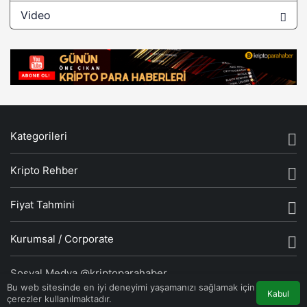
Video
0xBitcoin
1 ağustos bitcoin
1 ağustos bitcoin ne oluyor
1 ağustos bitcoin neler olacak
1 ağustos haberleri
Kategorileri
1 Aralık Floki Inu fiyat analizi
Kripto Rehber
1 bitcoin
1 Bitcoin kaç dolar
Fiyat Tahmini
1 bitcoin kaç tl
Kurumsal / Corporate
1 Bitcoin kaç Türk lirası
Sosyal Medya @kriptoparahaber
1 bitcoin ne kadar
Bu web sitesinde en iyi deneyimi yaşamanızı sağlamak için
Kabul
çerezler kullanılmaktadır.
1 dolar