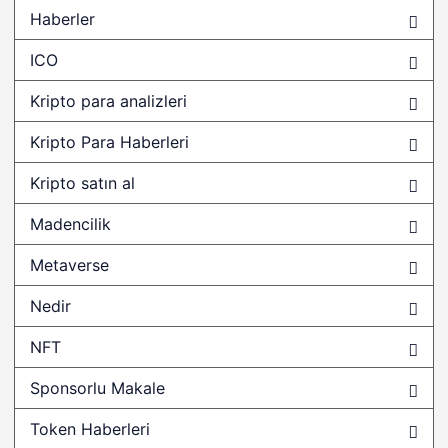
$turbo
Haberler
$WSM
ICO
$XAIC
Kripto para analizleri
0 Komisyon
Kripto Para Haberleri
0-overwinter
Kripto satın al
000 dolar
Madencilik
01 ağustosta bitcoine ne olacak
Metaverse
0chain
0x
Nedir
0x (ZRX)
NFT
0x Protokolü
Sponsorlu Makale
0x token
Token Haberleri
0x tokeni