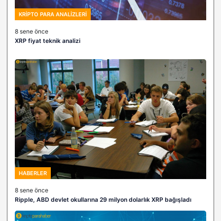
KRIPTO PARA ANALIZLERI
8 sene önce
XRP fiyat teknik analizi
HABERLER
8 sene önce
Ripple, ABD devlet okullarına 29 milyon dolarlık XRP bağışladı