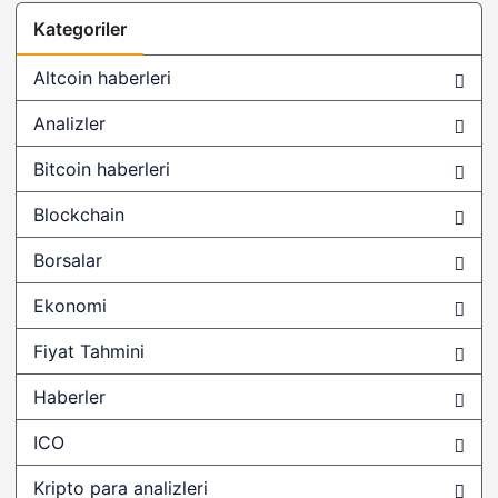
@ILOVECRYPT0
Kategoriler
@OddStats
Altcoin haberleri
#BinanceMusician
Analizler
#globianceapp
Bitcoin haberleri
#monstergalaxy
Blockchain
$ POWR
$BOXX
Borsalar
$EOSM18
Ekonomi
$sponge
Fiyat Tahmini
$turbo
Haberler
$WSM
ICO
$XAIC
Kripto para analizleri