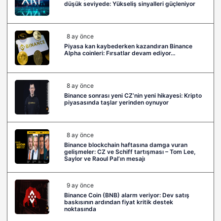
düşük seviyede: Yükseliş sinyalleri güçleniyor
8 ay önce
Piyasa kan kaybederken kazandıran Binance
Alpha coinleri: Fırsatlar devam ediyor…
8 ay önce
Binance sonrası yeni CZ’nin yeni hikayesi: Kripto
piyasasında taşlar yerinden oynuyor
8 ay önce
Binance blockchain haftasına damga vuran
gelişmeler: CZ ve Schiff tartışması – Tom Lee,
Saylor ve Raoul Pal’ın mesajı
9 ay önce
Binance Coin (BNB) alarm veriyor: Dev satış
baskısının ardından fiyat kritik destek
noktasında