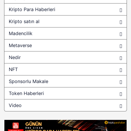
0 Komisyon
Kripto Para Haberleri
0-overwinter
Kripto satın al
000 dolar
Madencilik
01 ağustosta bitcoine ne olacak
Metaverse
0chain
0x
Nedir
0x (ZRX)
NFT
0x Protokolü
Sponsorlu Makale
0x token
Token Haberleri
0x tokeni
Video
0xBitcoin
1 ağustos bitcoin