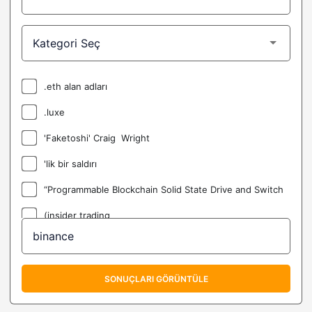
.eth alan adları
.luxe
'Faketoshi' Craig Wright
'lik bir saldırı
“Programmable Blockchain Solid State Drive and Switch
(insider trading
(LIT) Litentry Coin Nedir?
@C3_Nik
SONUÇLARI GÖRÜNTÜLE
@DoveyWan